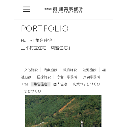
PORTFOLIO
Home
集合住宅
上平村立住宅「楽雪住宅」
文化施設
商業施設
教育施設
幼児施設
福
祉施設
医療施設
庁舎・事務所
民間事務所・
工場
集合住宅
個人住宅
利賀のまちづくり
まちづくり