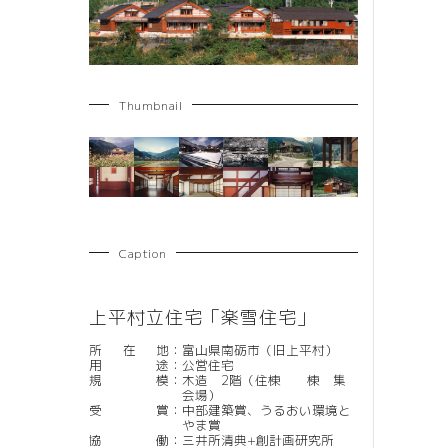
Thumbnail
Caption
上平村立住宅「楽雪住宅」
所在地
：
富山県南砺市（旧上平村）
用途
：
公営住宅
規模
：
木造 2階（住棟 棟 集
会場）
受賞
：
中部建築賞、うるおい環境と
やま賞
協働
：
三井所清典+創計画研究所