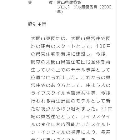
受賞
：
富山県建築賞
プロポーザル最優秀賞（2000
年）
設計主旨
太閤山東団地は、太閤山県営住宅団
地の建替のスタートとして、108戸
の県営住宅を新規に建設し、今後、
既存の太閤山県営住宅団地全体を再
生していく上でのモデル事業として
位置づけられました。これからの県
営住宅のあり方として、住まう人の
ライフスタイルや環境共生等、今後
行われる再生計画のモデルとして新
たな視点から取り組みました。21世
紀の県営住宅として、ライフスタイ
ルの変化に対応可能としたスケルト
ン・インフィルの採用により、長寿
命な住まいづくりとしました。