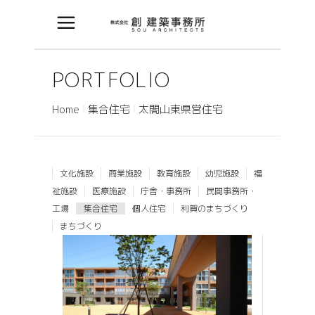
PORTFOLIO
Home
集合住宅
太閤山東県営住宅
文化施設
商業施設
教育施設
幼児施設
福
祉施設
医療施設
庁舎・事務所
民間事務所・
工場
集合住宅
個人住宅
利賀のまちづくり
まちづくり