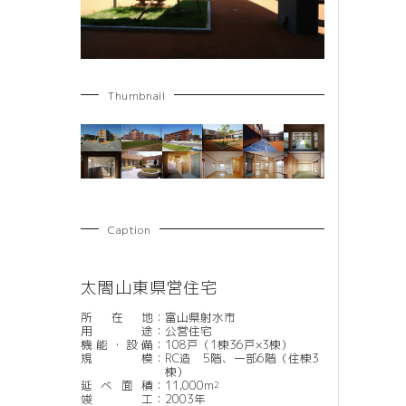
Thumbnail
Caption
太閤山東県営住宅
所在地
：
富山県射水市
用途
：
公営住宅
機能・設備
：
108戸（1棟36戸×3棟）
規模
：
RC造 5階、一部6階（住棟3
棟）
延べ面積
：
11,000m
2
竣工
：
2003年