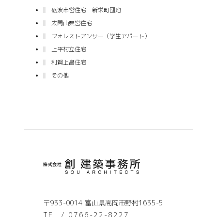
砺波市営住宅 新栄町団地
太閤山県営住宅
フォレストアンサー（学生アパート）
上平村立住宅
利賀上畠住宅
その他
〒933-0014 富山県高岡市野村1635-5
TEL / 0766-22-8227