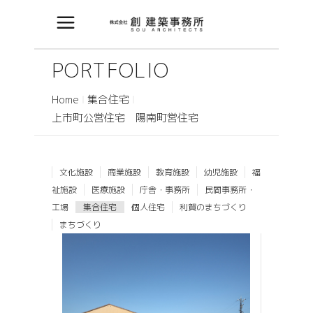
PORTFOLIO
Home
集合住宅
上市町公営住宅 陽南町営住宅
文化施設
商業施設
教育施設
幼児施設
福
祉施設
医療施設
庁舎・事務所
民間事務所・
工場
集合住宅
個人住宅
利賀のまちづくり
まちづくり