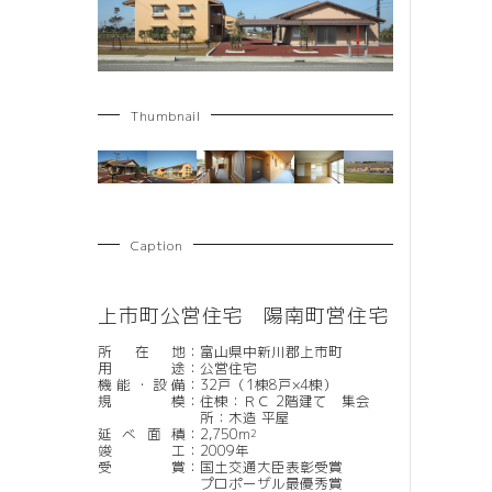
Thumbnail
Caption
上市町公営住宅 陽南町営住宅
所在地
：
富山県中新川郡上市町
用途
：
公営住宅
機能・設備
：
32戸（1棟8戸×4棟）
規模
：
住棟：ＲＣ 2階建て 集会
所：木造 平屋
延べ面積
：
2,750m
2
竣工
：
2009年
受賞
：
国土交通大臣表彰受賞
プロポーザル最優秀賞