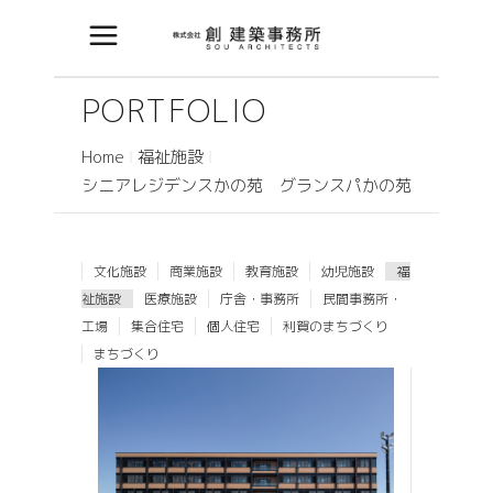
PORTFOLIO
Home
福祉施設
シニアレジデンスかの苑 グランスパかの苑
文化施設
商業施設
教育施設
幼児施設
福
祉施設
医療施設
庁舎・事務所
民間事務所・
工場
集合住宅
個人住宅
利賀のまちづくり
まちづくり