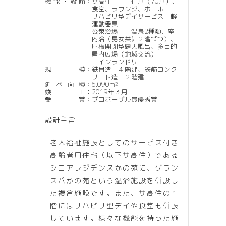
機能・設備
：
サ高住 住戸（70戸）、
食堂、ラウンジ、ホール
リハビリ型デイサービス：軽
運動器具
公衆浴場 温泉2種類、室
内浴（男女共に２漕づつ）、
屋根開閉型露天風呂、多目的
屋内広場（地域交流）
コインランドリー
規模
：
鉄骨造 ４階建、鉄筋コンク
リート造 ２階建
延べ面積
：
6,090m
2
竣工
：
2019年３月
受賞
：
プロポーザル最優秀賞
設計主旨
老人福祉施設としてのサービス付き
高齢者用住宅（以下サ高住）である
シニアレジデンスかの苑に、グラン
スパかの苑という温浴施設を併設し
た複合施設です。また、サ高住の１
階にはリハビリ型デイや食堂も併設
しています。様々な機能を持った施