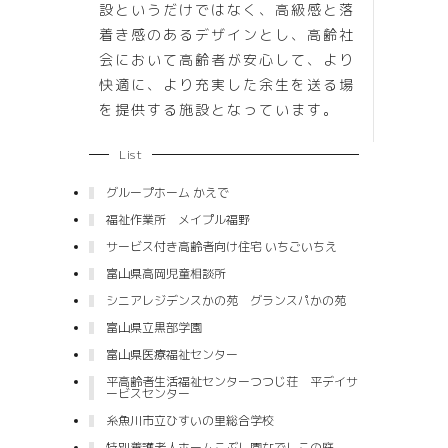
設というだけではなく、高級感と落
着き感のあるデザインとし、高齢社
会において高齢者が安心して、より
快適に、より充実した余生を送る場
を提供する施設となっています。
List
グループホーム かえで
福祉作業所 メイプル福野
サービス付き高齢者向け住宅 いちごいちえ
富山県高岡児童相談所
シニアレジデンスかの苑 グランスパかの苑
富山県立黒部学園
富山県医療福祉センター
平高齢者生活福祉センターつつじ荘 平デイサ
ービスセンター
糸魚川市立ひすいの里総合学校
特別養護老人ホームこぶし園なでしこの庭