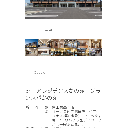
Thumbnail
Caption
シニアレジデンスかの苑 グラ
ンスパかの苑
所在地
：
富山県高岡市
用途
：
サービス付き高齢者用住宅
（老人福祉施設） / 公衆浴
場 / リハビリ型デイサービ
ス（一般ジム兼用）