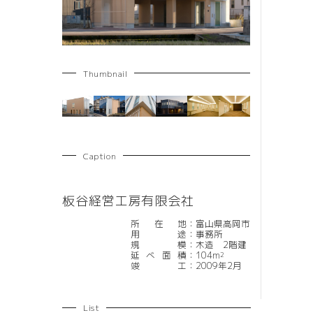
Thumbnail
Caption
板谷経営工房有限会社
所在地
：
富山県高岡市
用途
：
事務所
規模
：
木造 2階建
延べ面積
：
104m
2
竣工
：
2009年2月
List