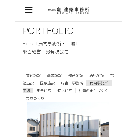
PORTFOLIO
Home
民間事務所・工場
板谷経営工房有限会社
文化施設
商業施設
教育施設
幼児施設
福
祉施設
医療施設
庁舎・事務所
民間事務所・
工場
集合住宅
個人住宅
利賀のまちづくり
まちづくり