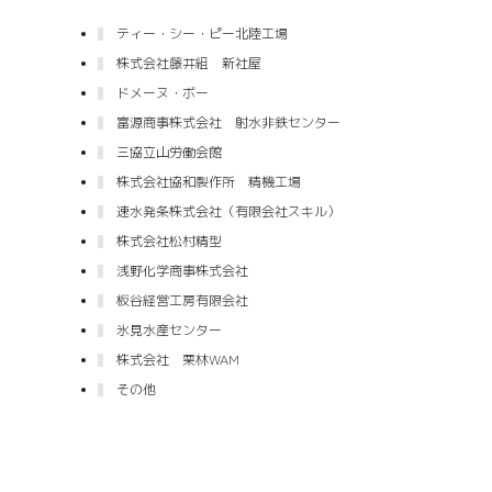
ティー・シー・ピー北陸工場
株式会社藤井組 新社屋
ドメーヌ・ボー
富源商事株式会社 射水非鉄センター
三協立山労働会館
株式会社協和製作所 精機工場
速水発条株式会社（有限会社スキル）
株式会社松村精型
浅野化学商事株式会社
板谷経営工房有限会社
氷見水産センター
株式会社 栗林WAM
その他