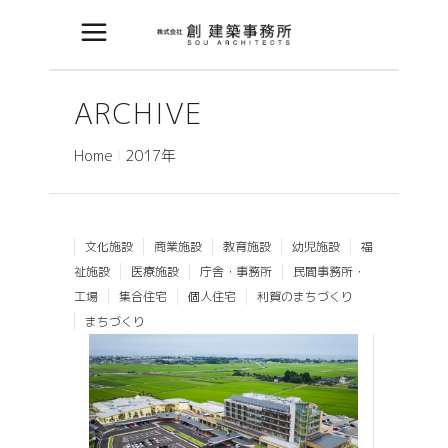
ARCHIVE
Home
2017年
文化施設
商業施設
教育施設
幼児施設
福
祉施設
医療施設
庁舎・事務所
民間事務所・
工場
集合住宅
個人住宅
利賀のまちづくり
まちづくり
富山県リハビリテーション病院・
こども支援センター